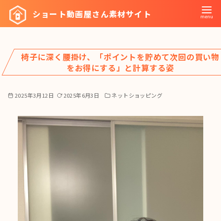
コ
ショート動画屋さん素材サイト
ン
テ
ン
椅子に深く腰掛け、「ポイントを貯めて次回の買い物
ツ
をお得にする」と計算する姿
へ
移
2025年3月12日
2025年6月3日
ネットショッピング
動