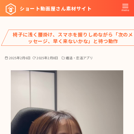
コ
ショート動画屋さん素材サイト
ン
テ
ン
椅子に浅く腰掛け、スマホを握りしめながら「次のメ
ツ
ッセージ、早く来ないかな」と待つ動作
へ
移
2025年2月6日
2025年2月8日
婚活・恋活アプリ
動