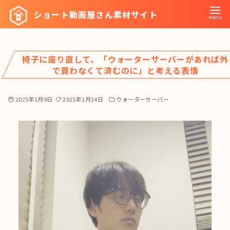
コ
ショート動画屋さん素材サイト
ン
テ
ン
椅子に座り直して、「ウォーターサーバーがあれば外
ツ
で買わなくて済むのに」と考える表情
へ
移
2025年1月9日
2025年1月14日
ウォーターサーバー
動