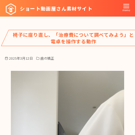
コ
ショート動画屋さん素材サイト
ン
テ
ン
椅子に座り直し、「治療費について調べてみよう」と
ツ
電卓を操作する動作
へ
移
2025年3月12日
歯の矯正
動