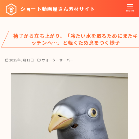
コ
ショート動画屋さん素材サイト
ン
テ
ン
椅子から立ち上がり、「冷たい水を取るためにまたキ
ツ
ッチンへ…」と軽くため息をつく様子
へ
移
2025年3月11日
ウォーターサーバー
動