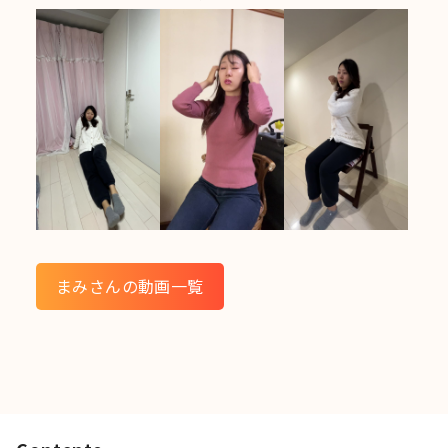
まみさんの動画一覧