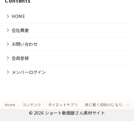
Contents
HOME
会社概要
お問い合わせ
会員登録
メンバーログイン
Home
コンテンツ
ダイエットサプリ
床に軽く仰向けになり、お腹に手を当てて深呼吸をする
© 2026
ショート動画屋さん素材サイト