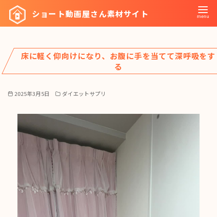
コ
ショート動画屋さん素材サイト
ン
テ
ン
床に軽く仰向けになり、お腹に手を当てて深呼吸をす
ツ
る
へ
移
2025年3月5日
ダイエットサプリ
動