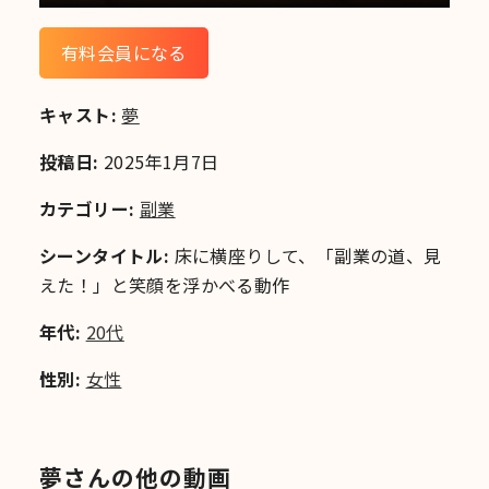
有料会員になる
キャスト:
夢
投稿日:
2025年1月7日
カテゴリー:
副業
シーンタイトル:
床に横座りして、「副業の道、見
えた！」と笑顔を浮かべる動作
年代:
20代
性別:
女性
夢さんの他の動画