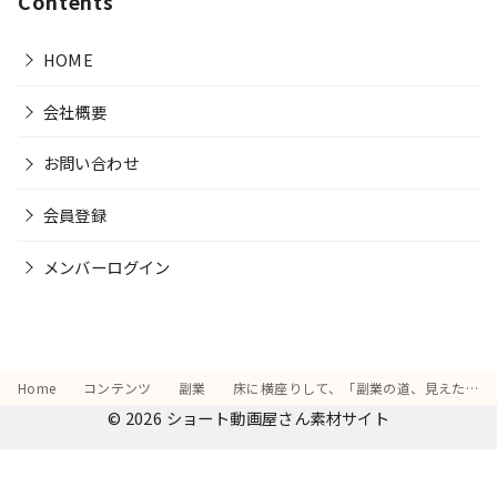
Contents
HOME
会社概要
お問い合わせ
会員登録
メンバーログイン
Home
コンテンツ
副業
床に横座りして、「副業の道、見えた！」と笑顔を浮かべる動作
© 2026
ショート動画屋さん素材サイト