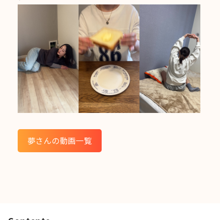
夢さんの動画一覧