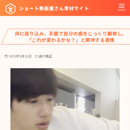
コ
ショート動画屋さん素材サイト
ン
テ
ン
床に座り込み、手鏡で自分の歯をじっくり観察し、
ツ
「これが変わるかな？」と期待する表情
へ
移
2025年3月12日
歯の矯正
動