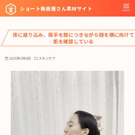
コ
ショート動画屋さん素材サイト
ン
テ
ン
床に座り込み、両手を膝につきながら顔を横に向けて
ツ
肌を確認している
へ
移
2025年3月6日
スキンケア
動