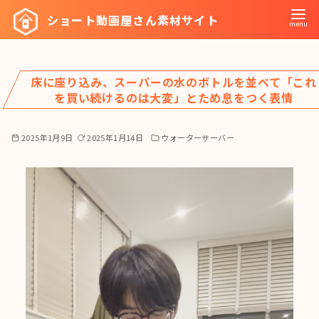
コ
ショート動画屋さん素材サイト
ン
テ
ン
床に座り込み、スーパーの水のボトルを並べて「これ
ツ
を買い続けるのは大変」とため息をつく表情
へ
移
2025年1月9日
2025年1月14日
ウォーターサーバー
動