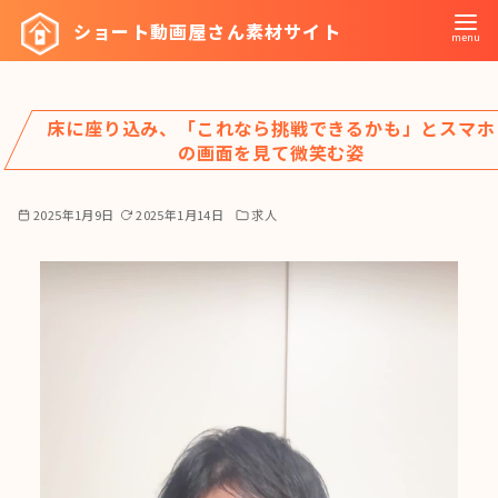
コ
ショート動画屋さん素材サイト
ン
テ
ン
床に座り込み、「これなら挑戦できるかも」とスマホ
ツ
の画面を見て微笑む姿
へ
移
2025年1月9日
2025年1月14日
求人
動