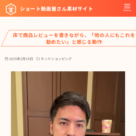
コ
ショート動画屋さん素材サイト
ン
テ
ン
床で商品レビューを書きながら、「他の人にもこれを
ツ
勧めたい」と感じる動作
へ
移
2025年2月19日
ネットショッピング
動