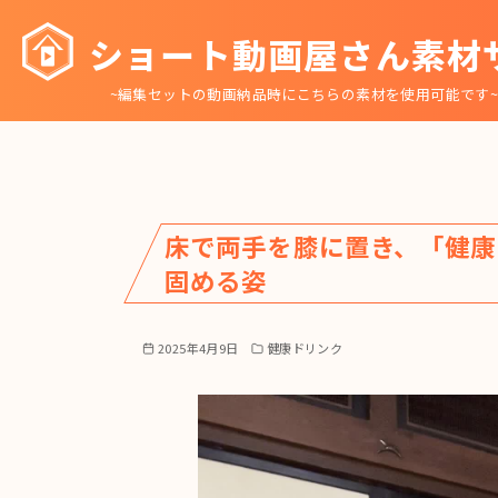
コ
ショート動画屋さん素材
ン
テ
~編集セットの動画納品時にこちらの素材を使用可能です
ン
ツ
へ
移
動
床で両手を膝に置き、「健康
固める姿
2025年4月9日
健康ドリンク