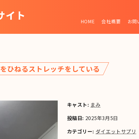
サイト
HOME
会社概要
お問
~
をひねるストレッチをしている
キャスト:
まみ
投稿日:
2025年3月5日
カテゴリー:
ダイエットサプリ