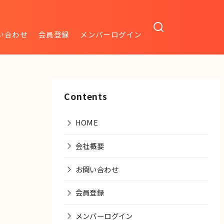
い合わせ
会員登録
メンバーログイン
Contents
HOME
会社概要
お問い合わせ
会員登録
メンバーログイン