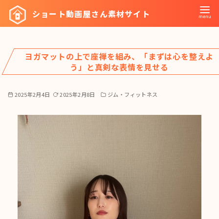
コ
ショート動画屋さん素材サイト
ン
テ
ン
ヨガマットの上で座禅を組み、「まずは心を整えよ
ツ
う」と真剣な表情を見せる
へ
移
2025年2月4日
2025年2月8日
ジム・フィットネス
動