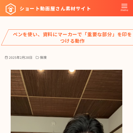
コ
ショート動画屋さん素材サイト
ン
テ
ン
ペンを使い、資料にマーカーで「重要な部分」を印を
ツ
つける動作
へ
移
2025年2月28日
保険
動