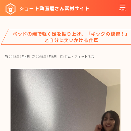
コ
ショート動画屋さん素材サイト
ン
テ
ン
ベッドの端で軽く足を振り上げ、「キックの練習！」
ツ
と自分に笑いかける仕草
へ
移
2025年2月4日
2025年2月8日
ジム・フィットネス
動