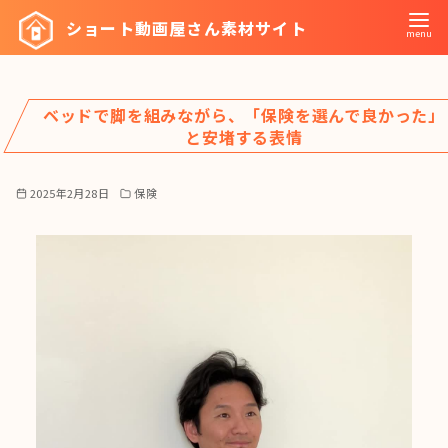
コ
ショート動画屋さん素材サイト
ン
テ
ン
ベッドで脚を組みながら、「保険を選んで良かった」
ツ
と安堵する表情
へ
移
2025年2月28日
保険
動