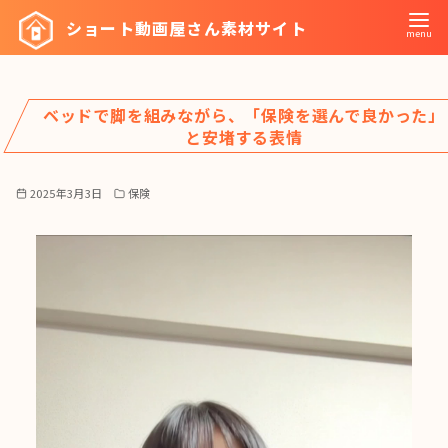
コ
ショート動画屋さん素材サイト
ン
テ
ン
ベッドで脚を組みながら、「保険を選んで良かった」
ツ
と安堵する表情
へ
移
2025年3月3日
保険
動