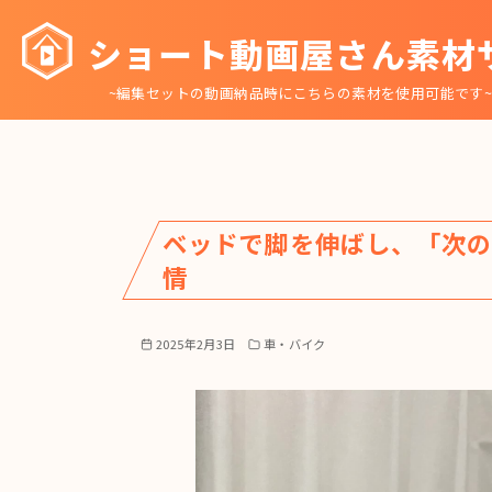
コ
ショート動画屋さん素材
ン
テ
~編集セットの動画納品時にこちらの素材を使用可能です
ン
ツ
へ
移
動
ベッドで脚を伸ばし、「次
情
2025年2月3日
車・バイク