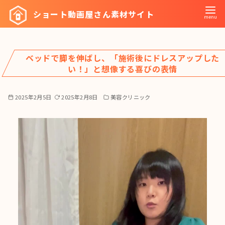
コ
ショート動画屋さん素材サイト
ン
テ
ン
ベッドで脚を伸ばし、「施術後にドレスアップした
ツ
い！」と想像する喜びの表情
へ
移
2025年2月5日
2025年2月8日
美容クリニック
動