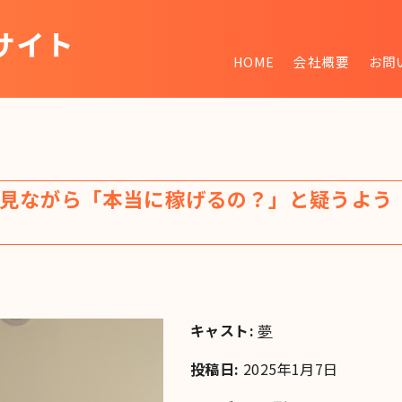
サイト
HOME
会社概要
お問
~
見ながら「本当に稼げるの？」と疑うよう
キャスト:
夢
投稿日:
2025年1月7日