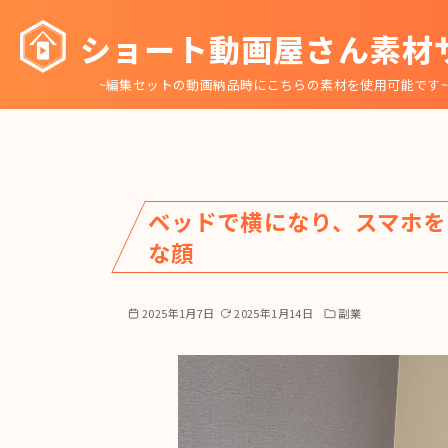
コ
ショート動画屋さん素材
ン
テ
~編集セットの動画納品時にこちらの素材を使用可能です
ン
ツ
へ
移
動
ベッドで横になり、スマホを
な顔
2025年1月7日
2025年1月14日
副業