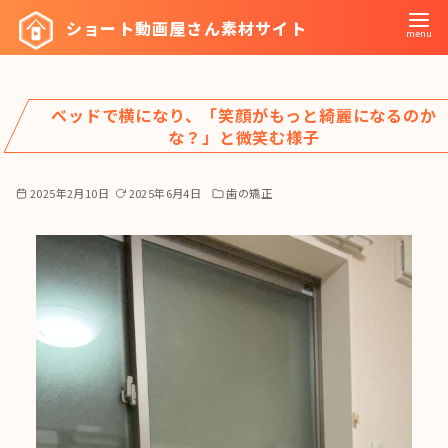
コ
ショート動画屋さん素材サイト
ン
テ
ン
ベッドで横になり、「笑顔がもっと綺麗になるのか
ツ
な？」と微笑む様子
へ
移
2025年2月10日
2025年6月4日
歯の矯正
動