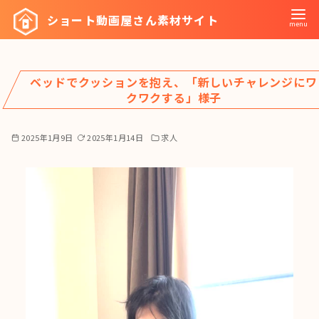
コ
ショート動画屋さん素材サイト
ン
テ
ン
ベッドでクッションを抱え、「新しいチャレンジにワ
ツ
クワクする」様子
へ
移
2025年1月9日
2025年1月14日
求人
動