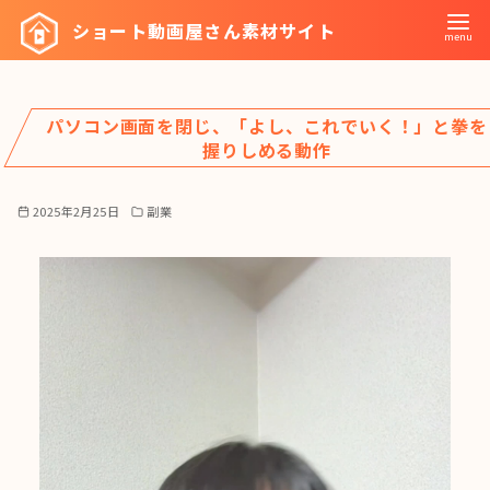
コ
ショート動画屋さん素材サイト
ン
テ
ン
パソコン画面を閉じ、「よし、これでいく！」と拳を
ツ
握りしめる動作
へ
移
2025年2月25日
副業
動