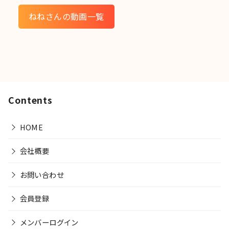
ねねさんの動画一覧
Contents
HOME
会社概要
お問い合わせ
会員登録
メンバーログイン