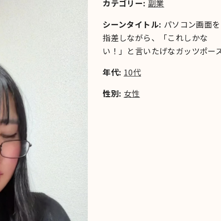
カテゴリー:
副業
シーンタイトル:
パソコン画面を
指差しながら、「これしかな
い！」と言いたげなガッツポー
年代:
10代
性別:
女性