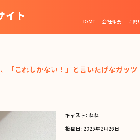
サイト
HOME
会社概要
お問
~
ら、「これしかない！」と言いたげなガッツ
キャスト:
ねね
投稿日:
2025年2月26日