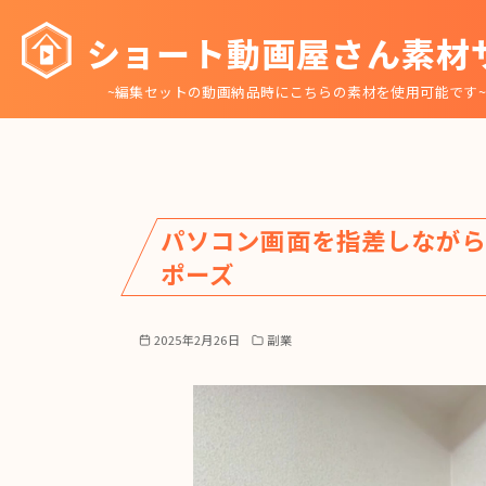
コ
ショート動画屋さん素材
ン
テ
~編集セットの動画納品時にこちらの素材を使用可能です
ン
ツ
へ
移
動
パソコン画面を指差しなが
ポーズ
2025年2月26日
副業