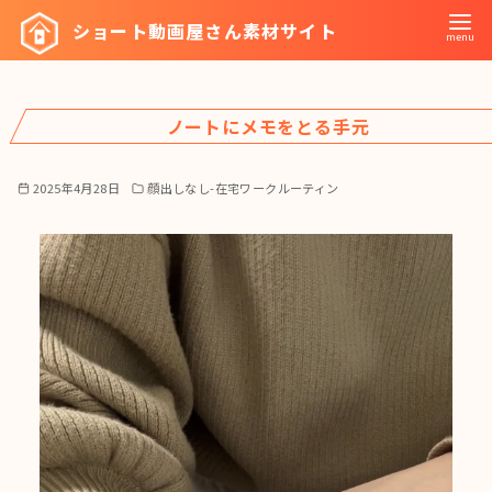
コ
ショート動画屋さん素材サイト
ン
テ
ン
ノートにメモをとる手元
ツ
へ
移
2025年4月28日
顔出しなし-在宅ワークルーティン
動