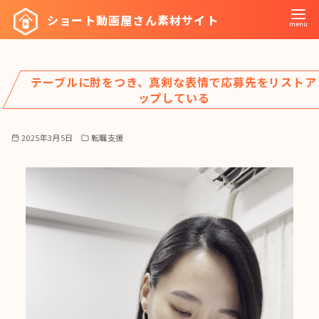
コ
ショート動画屋さん素材サイト
ン
テ
ン
テーブルに肘をつき、真剣な表情で応募先をリストア
ツ
ップしている
へ
移
2025年3月5日
転職支援
動