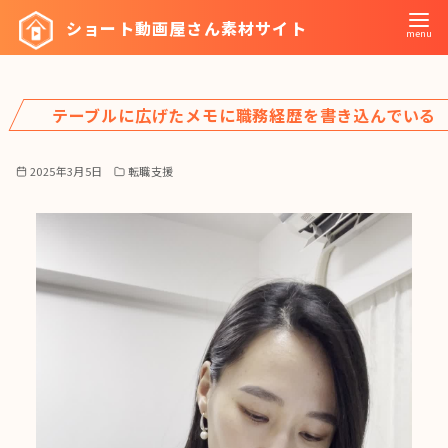
コ
ショート動画屋さん素材サイト
ン
テ
ン
テーブルに広げたメモに職務経歴を書き込んでいる
ツ
へ
移
2025年3月5日
転職支援
動