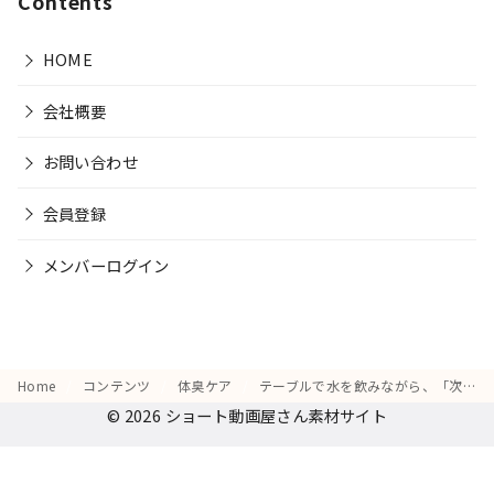
Contents
HOME
会社概要
お問い合わせ
会員登録
メンバーログイン
Home
コンテンツ
体臭ケア
テーブルで水を飲みながら、「次の体臭ケアアイテムを選ぶ」リラックスした表情
© 2026
ショート動画屋さん素材サイト