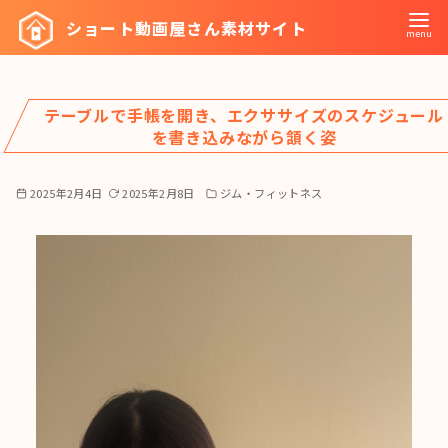
コ
ショート動画屋さん素材サイト
ン
テ
ン
テーブルで手帳を開き、エクササイズのスケジュール
ツ
を書き込みながら頷く姿
へ
移
2025年2月4日
2025年2月8日
ジム・フィットネス
動