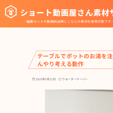
コ
ショート動画屋さん素材
ン
テ
~編集セットの動画納品時にこちらの素材を使用可能です
ン
ツ
へ
移
動
テーブルでポットのお湯を注
んやり考える動作
2025年3月11日
ウォーターサーバー