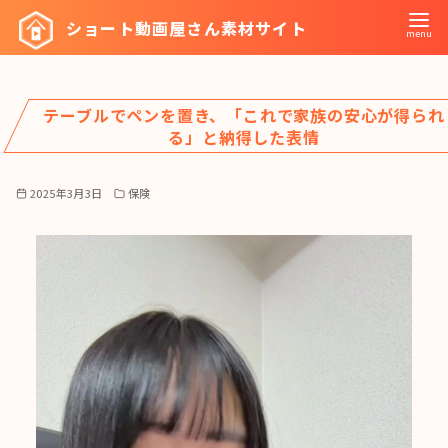
コ
ショート動画屋さん素材サイト
ン
テ
ン
テーブルでペンを置き、「これで家族の安心が得られ
ツ
る」と納得した表情
へ
移
2025年3月3日
保険
動