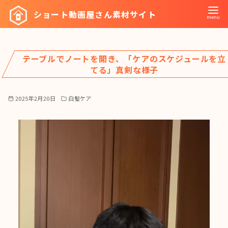
コ
ショート動画屋さん素材サイト
ン
テ
ン
テーブルでノートを開き、「ケアのスケジュールを立
ツ
てる」真剣な様子
へ
移
2025年2月20日
白髪ケア
動