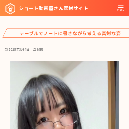
コ
ショート動画屋さん素材サイト
ン
テ
ン
テーブルでノートに書きながら考える真剣な姿
ツ
へ
移
2025年3月4日
保険
動