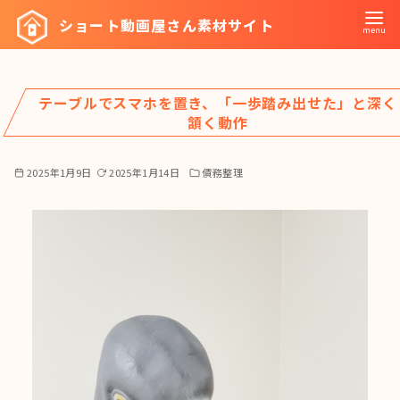
コ
ショート動画屋さん素材サイト
ン
テ
ン
テーブルでスマホを置き、「一歩踏み出せた」と深く
ツ
頷く動作
へ
移
2025年1月9日
2025年1月14日
債務整理
動