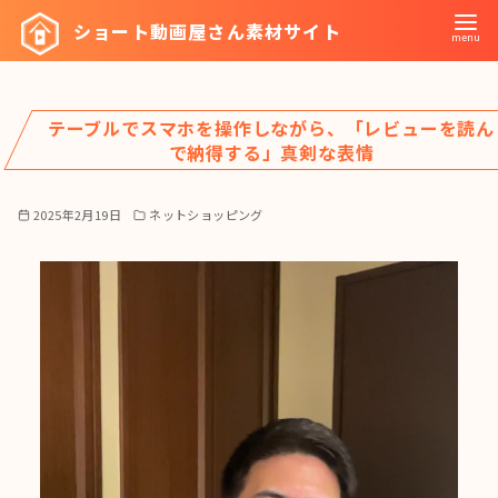
コ
ショート動画屋さん素材サイト
ン
テ
ン
テーブルでスマホを操作しながら、「レビューを読ん
ツ
で納得する」真剣な表情
へ
移
2025年2月19日
ネットショッピング
動