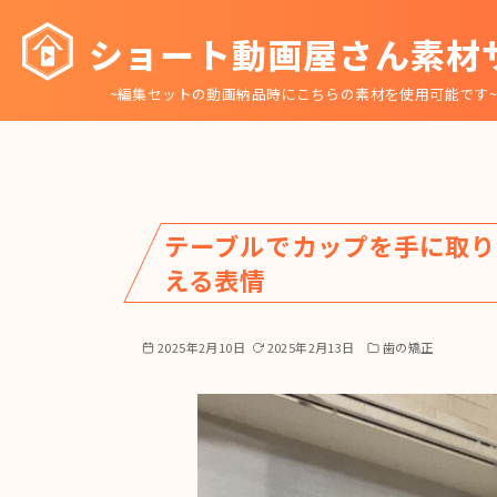
コ
ショート動画屋さん素材
ン
テ
~編集セットの動画納品時にこちらの素材を使用可能です
ン
ツ
へ
移
動
テーブルでカップを手に取り
える表情
2025年2月10日
2025年2月13日
歯の矯正