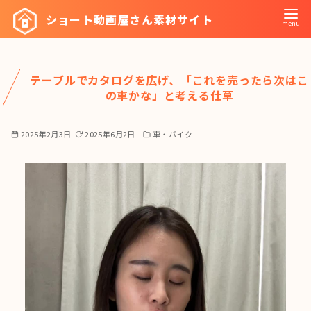
コ
ショート動画屋さん素材サイト
ン
テ
ン
テーブルでカタログを広げ、「これを売ったら次はこ
ツ
の車かな」と考える仕草
へ
移
2025年2月3日
2025年6月2日
車・バイク
動