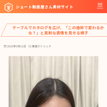
コ
ショート動画屋さん素材サイト
ン
テ
ン
テーブルでカタログを広げ、「この施術で変わるか
ツ
な？」と真剣な表情を見せる様子
へ
移
2025年3月21日
美容クリニック
動