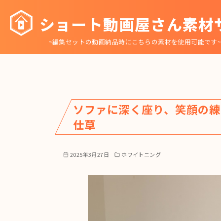
コ
ショート動画屋さん素材
ン
テ
~編集セットの動画納品時にこちらの素材を使用可能です
ン
ツ
へ
移
動
ソファに深く座り、笑顔の
仕草
2025年3月27日
ホワイトニング