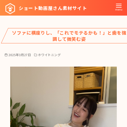
コ
ショート動画屋さん素材サイト
ン
テ
ン
ソファに横座りし、「これでモテるかも！」と歯を強
ツ
調して微笑む姿
へ
移
2025年3月27日
ホワイトニング
動