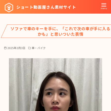
コ
ショート動画屋さん素材サイト
ン
テ
ン
ソファで車のキーを手に、「これで次の車が手に入る
ツ
かも」と思いついた表情
へ
移
2025年2月3日
車・バイク
動