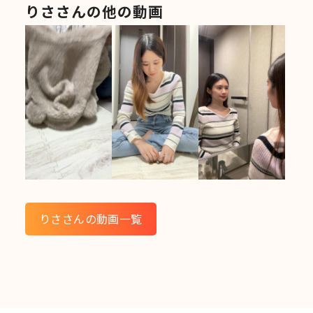
りささんの他の動画
りささんの動画一覧