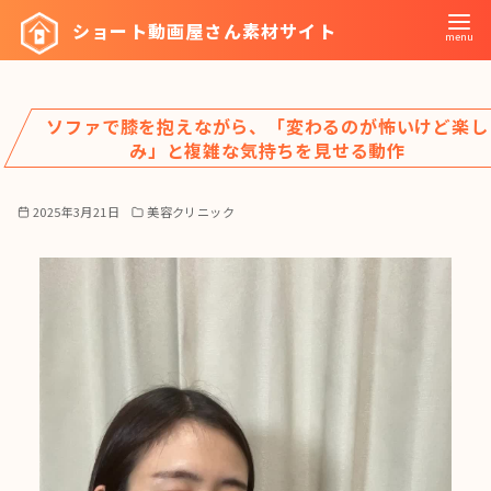
コ
ショート動画屋さん素材サイト
ン
テ
ン
ソファで膝を抱えながら、「変わるのが怖いけど楽し
ツ
み」と複雑な気持ちを見せる動作
へ
移
2025年3月21日
美容クリニック
動