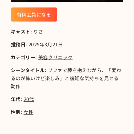
有料会員になる
キャスト:
りさ
投稿日:
2025年3月21日
カテゴリー:
美容クリニック
シーンタイトル:
ソファで膝を抱えながら、「変わ
るのが怖いけど楽しみ」と複雑な気持ちを見せる
動作
年代:
20代
性別:
女性