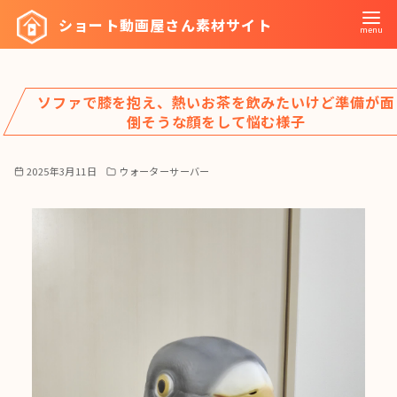
コ
ショート動画屋さん素材サイト
ン
テ
ン
ソファで膝を抱え、熱いお茶を飲みたいけど準備が面
ツ
倒そうな顔をして悩む様子
へ
移
2025年3月11日
ウォーターサーバー
動