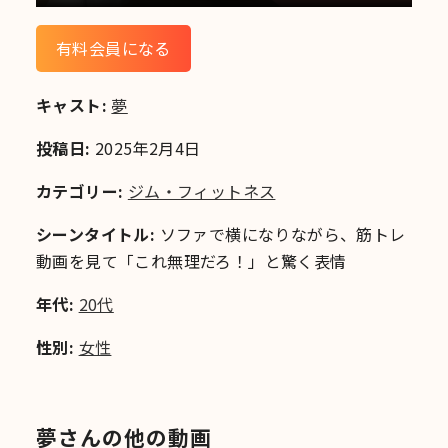
有料会員になる
キャスト:
夢
投稿日:
2025年2月4日
カテゴリー:
ジム・フィットネス
シーンタイトル:
ソファで横になりながら、筋トレ
動画を見て「これ無理だろ！」と驚く表情
年代:
20代
性別:
女性
夢さんの他の動画