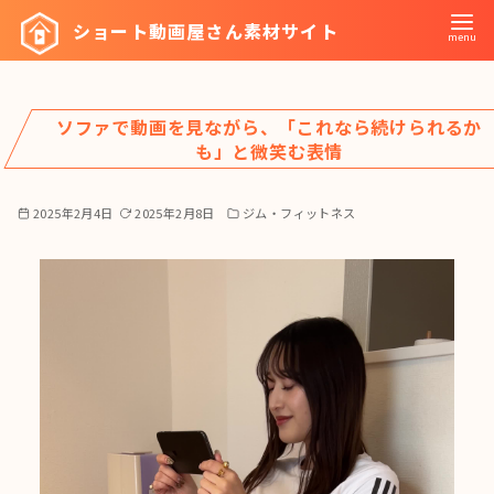
コ
ショート動画屋さん素材サイト
ン
テ
ン
ソファで動画を見ながら、「これなら続けられるか
ツ
も」と微笑む表情
へ
移
2025年2月4日
2025年2月8日
ジム・フィットネス
動