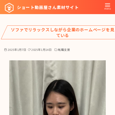
コ
ショート動画屋さん素材サイト
ン
テ
ン
ソファでリラックスしながら企業のホームページを見
ツ
ている
へ
移
2025年1月7日
2025年1月14日
転職支援
動