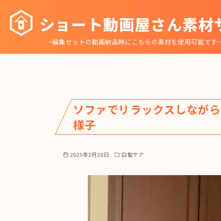
コ
ショート動画屋さん素材
ン
テ
~編集セットの動画納品時にこちらの素材を使用可能です
ン
ツ
へ
移
動
ソファでリラックスしながら
様子
2025年2月20日
白髪ケア