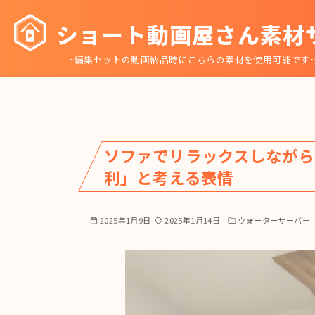
コ
ショート動画屋さん素材
ン
テ
~編集セットの動画納品時にこちらの素材を使用可能です
ン
ツ
へ
移
動
ソファでリラックスしなが
利」と考える表情
2025年1月9日
2025年1月14日
ウォーターサーバー